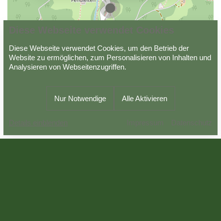
Diese Webseite verwendet Cookies
Diese Webseite verwendet Cookies, um den Betrieb der
Datenschutz
Impressum
AGB
Website zu ermöglichen, zum Personalisieren von Inhalten und
Analysieren von Webseitenzugriffen.
Powered by
Viato Suite
Nur Notwendige
Alle Aktivieren
Anreise
Abreise
ZUR
Impressum
Datenschutz
08.08.2026
09.08.2026
BUCHUNG